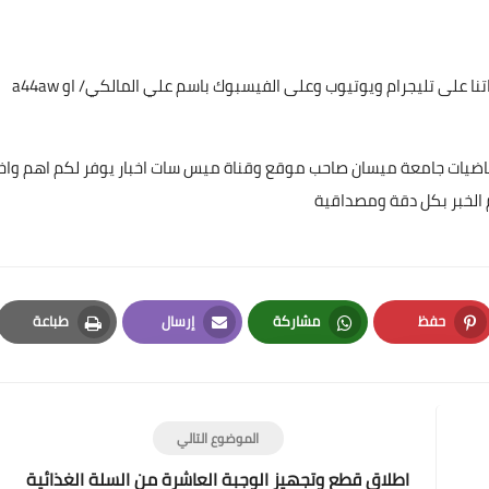
تابعونا عن طريق البحث بأسم ميس سات للاشتراك بكافة حساباتنا على تليجرام ويوتيوب وعلى الفيسبوك باسم علي المالكي/ او a44aw
ياضيات جامعة ميسان صاحب موقع وقناة ميس سات اخبار يوفر لكم اهم واخ
علي المالكي
 الخبر بكل دقة ومصداقية
10 يوليو 2021
حفظ
مشاركة
إرسال
طباعة
Print
Email
Whatsapp
Pinterest
علي المالكي
09 يوليو 2021
الموضوع التالي
اطلاق قطع وتجهيز الوجبة العاشرة من السلة الغذائية