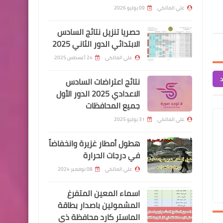
الايفون
علي المالكي
09 يوليو 2026
حصريا تنزيل نتائج السادس
الابتدائي الدور الثاني 2025
اسماء االرعاية الاجتماعية
علي المالكي
24 أغسطس 2025
على الاسماء المرفقة ادنا
مراجعة مكتب النائب لغرض
د
نتائج اعتراضات السادس
اكمال معاملات الرعاية
الاعدادي 2025 الدور الأول
جميع المحافظات
الاجتماعية
علي المالكي
31 يوليو 2025
هطول أمطار غزيرة وانخفاضاً
اخبار العامة
في درجات الحرارة
وزارة التجارة تكشف عن
علي المالكي
08 نوفمبر 2024
مفردات السلة الغذائية التي
اسماء المعين المتفرغ
سيبدأ توزيعها اعتباراً من هذا
المشمولين باصدار بطاقة
الشهر
الماستر كارد محافظة ذي