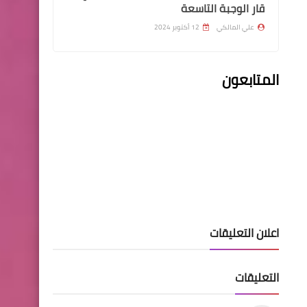
قار الوجبة التاسعة
علي المالكي
12 أكتوبر 2024
المتابعون
اخبار العامة
الحضور يوم الاحد ١١-٧-٢٠٢١
لغرض اكمال رد الاعتراض
اسماء االرعاية الاجتماعية
حضور المعين اكمال مم اجل
اعلان التعليقات
اكمال معاملاتهم قسم صلاح
الدين
التعليقات