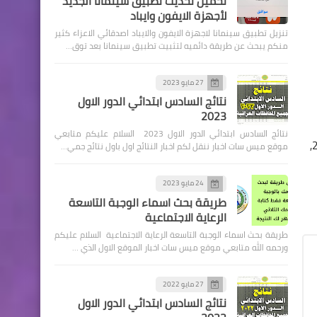
تحميل تحديث تطبيق سينمانا الجديد
لأجهزة الايفون وايباد
تنزيل تطبيق سينمانا لاجهزة الايفون والايباد اصدقائي الاعزاء كثير
السلف والقروض
منكم يبحث عن طريقة دائميه لتثبيت تطبيق سينمانا بعد توق…
مصرف الرشيد منح فوائد
(٣،٥٪؜) على حسابات التوفير في
27 مايو 2023
نتائج السادس ابتدائي الدور الاول
نهاية كل شهر للمواطنين
2023
المودعة اموالهم لدى المصرف
نتائج السادس ابتدائي الدور الاول 2023 السلام عليكم متابعي
وتحتسب سنويا
الرعاية الاجتماعية, وزارة العمل والشؤون الاجتماعية, اليكم روابط التقديم على الرعاية الاجتماعية 2022, تقديم راتب الرعاية الاجتماعية 2022,
موقع ميس سات اخبار ننقل لكم اخبار النتائج اول باول نتائج جمي…
24 مايو 2023
طريقة بحث اسماء الوجبة التاسعة
الرعاية الاجتماعية
طريقة بحث اسماء الوجبة التاسعة الرعاية الاجتماعية السلام عليكم
اخبار العامة
ورحمه الله متابعي موقع ميس سات اخبار الموقع الاول الذي …
ارتفاع أسعار صرف الدولار اليوم
في الأسواق العراقية
27 مايو 2022
نتائج السادس ابتدائي الدور الاول
اخبار العامة