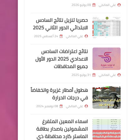
والموظفين والمواطنين
علي المالكي
09 يوليو 2026
حصريا تنزيل نتائج السادس
الابتدائي الدور الثاني 2025
علي المالكي
24 أغسطس 2025
اخبارالطقس
حالة ‏جوية ‏جديدة ‏قادمة ‏للعراق
نتائج اعتراضات السادس
‏تسبب ‏امطار ‏توقعات ‏حالة
الاعدادي 2025 الدور الأول
جميع المحافظات
‏الطقس ‏للمستقبل
علي المالكي
31 يوليو 2025
هطول أمطار غزيرة وانخفاضاً
اخبار العامة
في درجات الحرارة
قنوات ‏Sport Klub ‎فازت بحقوق
علي المالكي
08 نوفمبر 2024
بث جميع بطولات الاتحاد
اسماء المعين المتفرغ
الآسيوي لكرة القدم لمدة ٤
المشمولين باصدار بطاقة
مواسم للفترة ٢٠٢١-٢٠٢٤.
الماستر كارد محافظة ذي