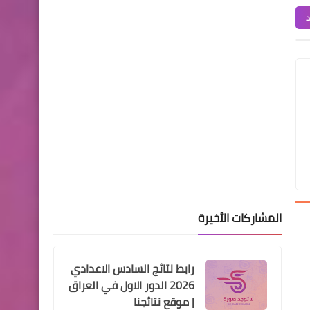
قسم الرعاية الاجتماعية التابعة
د
الى المحافظة الخاصة بة
السلف والقروض
الرافدين .. يوجه فروعه الاسراع
بانجاز معاملات منح القروض
للمواطنين
المشاركات الأخيرة
قطع الاراضي
عاجل اسماء المشمولين بقطع
رابط نتائج السادس الاعدادي
الاراضي للفئات الرعاية
2026 الدور الاول في العراق
الاجتماعية وذوي الاعاقة
| موقع نتائجنا