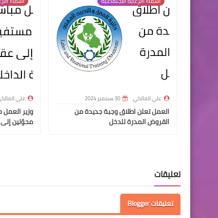
اسماء االرعاية الاجتماعية
اسماء االرع
علي المالكي
30 سبتمبر 2024
علي المالك
العمل تعلن اطلاق وجبة جديدة من
القروض المدرة للدخل
محوّلين إلى 
تعليقات
تعليقات Blogger