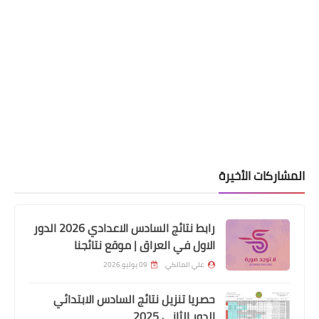
المشاركات الأخيرة
اسماء االرعاية الاجتماعية
رابط نتائج السادس الاعدادي 2026 الدور
الاول في العراق | موقع نتائجنا
الرعايه الاجتماعيه ملئ استمارة البيان
السنوي
علي المالكي
09 يوليو 2026
حصريا تنزيل نتائج السادس الابتدائي
الدور الثاني 2025