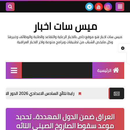
بحث هذه
ميس سات اخبار
المدونة
ميس سات اخبار هو موقع خاص بالاخبار الرعاية والتقاعد والطلبة والوظائف وغيرها
الإلكتروني
وكل مايخص الشباب من تطبيقات وبرامج منوعة واخر الاخبار العراقية
الرئيسية
السلف والرواتب
رابط نتائج السادس الاعدادي 2026 الدور الاول في العراق | موقع نتائجنا
اخبار وزارة التربية والتعليم
اخبار العراق والعالم
العراق ضمن الدول المهددة.. تحديد
موعد سقوط الصاروخ الصيني التائه
اخبار وزارة العمل وهيئة