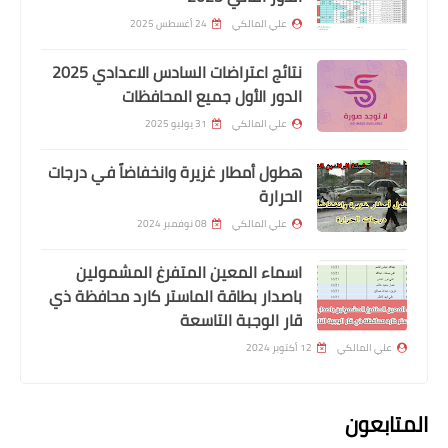
علي المالكي
24 أغسطس 2025
نتائج اعتراضات السادس الاعدادي 2025
الدور الأول جميع المحافظات
علي المالكي
31 يوليو 2025
هطول أمطار غزيرة وانخفاضاً في درجات
اخبار العامة
الحرارة
وزير التجارة يعلن إطلاق الوجبة الثالثة من
علي المالكي
08 نوفمبر 2024
السلة الغذائية في بغداد والمحافظات
اسماء المعين المتفرغ المشمولين
باصدار بطاقة الماستر كارد محافظة ذي
قار الوجبة التاسعة
علي المالكي
12 أكتوبر 2024
المتابعون