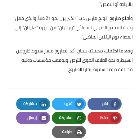
بالزيادة أو النقص"
وأقلع صاروخ "لونج مارش 5 ب" الذى يزن نحو 21 طناً، والذي حمل
وحدة المختبر الصيني الفضائي "وينتيان" من جزيرة "هاينان" إلى
الفضاء يوم الإثنين الماضي".
وبعدما اكتملت مهمته بنجاح، أخذ الصاروخ مسار هبوط خارج عن
السيطرة نحو الغلاف الجوي للأرض، وتوقعت مؤسسات دولية
مختلفة موعد سقوط بقايا الصاروخ
نشر
تغريد
مشاركة
LinkedIn
Twitter
Facebook
حفظ
مشاركة
إرسال
Email
Whatsapp
Pinterest
طباعة