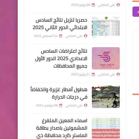
اليوم في الأسواق العراقية
علي المالكي
09 يوليو 2026
د
حصريا تنزيل نتائج السادس
الابتدائي الدور الثاني 2025
علي المالكي
24 أغسطس 2025
قطع الاراضي
توضيح بعض الأسئلة الهامة
نتائج اعتراضات السادس
التي تردنا حول مبادرة قطع
الاعدادي 2025 الدور الأول
جميع المحافظات
اراضي داري
علي المالكي
31 يوليو 2025
هطول أمطار غزيرة وانخفاضاً
في درجات الحرارة
علي المالكي
08 نوفمبر 2024
وزارة الصحة
اسماء المعين المتفرغ
الموقف الوبائي اليوم الإثنين
المشمولين باصدار بطاقة
بلا وفيات
الماستر كارد محافظة ذي