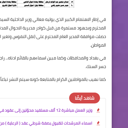
في إطار الاهتمام الكبير الذي يوليه معالي وزير الداخلية السي
المحترم وبجهود مستمرة من قبل كوادر مديرية الاحوال المدنية
حصلت موافقة المدير العام المحترم على (نقل النفوس وتغير ا
المواطن.
في بغداد والمحافظات وكما مبين اسماءهم بالقائم ادناه... را
جسر السنك.
كما نهيب بالمواطنين الكرام بالمتابعة كونه سيتم النشر تباعاً 
شاهد أيضًا
وزير العمل مباشرة 12 ألف مستفيد محوّلين إلى عقود في وزارة الداخلية
اسماء المرشحات للقبول بصفة شرطي عقد ( الرعاية ) من 