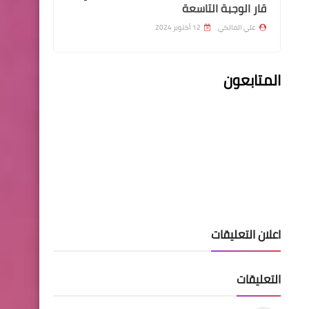
قار الوجبة التاسعة
علي المالكي
12 أكتوبر 2024
المتابعون
قطع الاراضي
هام جدا الي المتقدمين على
قطع اراضي داري 2022
اسماء االرعاية الاجتماعية
رئيس الهيئة تطلب اضافة
اعلان التعليقات
ترليون و(٢١٦) مليار دينار الى
تخصيصات الحماية الاجتماعية
التعليقات