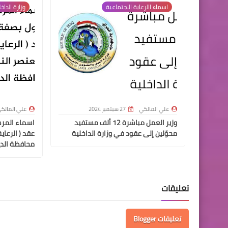
اسماء االرعاية الاجتماعية
وزارة الداخ
علي المالكي
27 سبتمبر 2024
علي المالك
وزير العمل مباشرة 12 ألف مستفيد
اسماء المر
محوّلين إلى عقود في وزارة الداخلية
عقد ( الرعاي
محافظة الدي
تعليقات
تعليقات Blogger