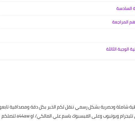
05 مايو 2022
ة السادسة
هم المراجعة
 الوجبة الثالثة
علي المالكي
05 مايو 2022
تغطية شاملة وحصرية بشكل رسمي ننقل لكم الخبر بكل دقة ومصداقية تابعون
عن طريق البحث بأسم ميس سات للاشتراك بكافة حساباتنا على تليجرام ويوتيوب وعلى الفيسبوك باسم علي المالكي/ او a44aw لتصلكم
علي المالكي
05 مايو 2022