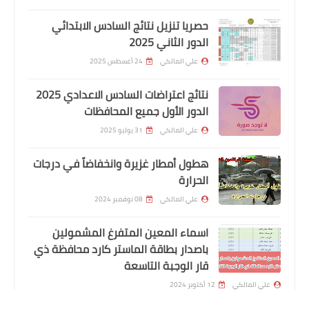
حصريا تنزيل نتائج السادس الابتدائي
الرواتب
الدور الثاني 2025
تم دفع رواتب موظفي دوائر الدولة
علي المالكي
24 أغسطس 2025
الموطنة رواتبهم لدى مصرف الرافدين
لشهر كانون الثاني للدوائر ادناه
نتائج اعتراضات السادس الاعدادي 2025
الدور الأول جميع المحافظات
علي المالكي
31 يوليو 2025
هطول أمطار غزيرة وانخفاضاً في درجات
الحرارة
علي المالكي
08 نوفمبر 2024
اسماء المعين المتفرغ المشمولين
باصدار بطاقة الماستر كارد محافظة ذي
اخبار العامة
قار الوجبة التاسعة
اسعار صرف الدولار اليوم في الاسواق
علي المالكي
12 أكتوبر 2024
العراقية