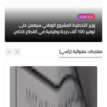
اخبار العامة
اخبار وقرارت التربية
هيئة التقاعد الوطنية
وزارة الصحة
اسماء االرعاية الاجتماعية
وزير التخطيط المشروع الوطني سيعمل على
العمل تطلق استمارة إلكترونية لتلقي طلبات
التربية النيابية: الأسبوع المقبل حل نهائي بشأن
توفير 100 ألف درجة وظيفية في القطاع الخاص
العام الدراسي الحالي
خبر هام من وزارة الصحة
صرف مبلغ المنحة الطارئة
صرف مكافأة نهاية الخدمة للعمال المضمونين
مشاركات عشوائية [رأسي]