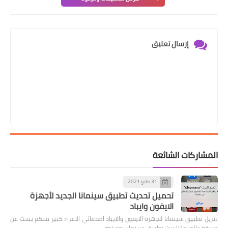
إرسال تعليق
المشاركات الشائعة
31 مايو 2021
تحميل تحديث تطبيق سينمانا الجديد لأجهزة
الايفون وايباد
تنزيل تطبيق سينمانا لاجهزة الايفون والايباد اصدقائي الاعزاء كثير منكم يبحث عن
طريقة دائميه لتثبيت تطبيق سينمانا بعد توق…