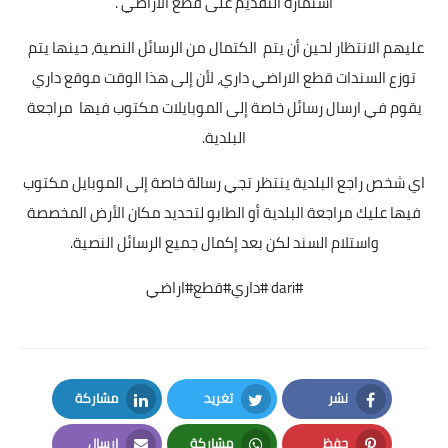
استمارة التقديم على قطع الاراضي .
عليهم الانتظار لحين أن يتم الكتمال من الرسائل النصية، حينها يتم
توزع السندات قطع الاراضي داري، لأن إلى هذا الوقت موقع داري
يقوم في ارسال رسائل خاصة إلى الموبايلات مكتوب فيها مراجعة
البلدية.
اي شخص راجع البلدية ينتظر تجي رسالة خاصة إلى الموبايل مكتوب
فيها عليك مراجعة البلدية أو الطابو لتحديد مكان الأرض المخصصة
واستلام السند لكن بعد إكمال جميع الرسائل النصية.
#dari #داري#قطع#اراضي
نشر
تغريد
مشاركة
LinkedIn
Twitter
Facebook
حفظ
مشاركة
إرسال