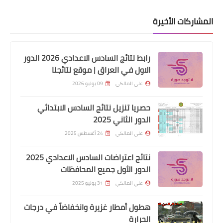
وزارة العمل: توضح أسباب عدم فتح قروض
جديدة للعاطلين
المشاركات الأخيرة
رابط نتائج السادس الاعدادي 2026 الدور
الاول في العراق | موقع نتائجنا
علي المالكي
09 يوليو 2026
حصريا تنزيل نتائج السادس الابتدائي
الدور الثاني 2025
اسماء االرعاية الاجتماعية
علي المالكي
24 أغسطس 2025
تم اكمال ادخال البيانات المشمولين لراتب
نتائج اعتراضات السادس الاعدادي 2025
المعين في دائرة ذوي الاحتياجات الخاصة
الدور الأول جميع المحافظات
في نينوى
علي المالكي
31 يوليو 2025
هطول أمطار غزيرة وانخفاضاً في درجات
الحرارة