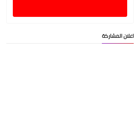
اعلان المشاركة
اسماء االرعاية الاجتماعية