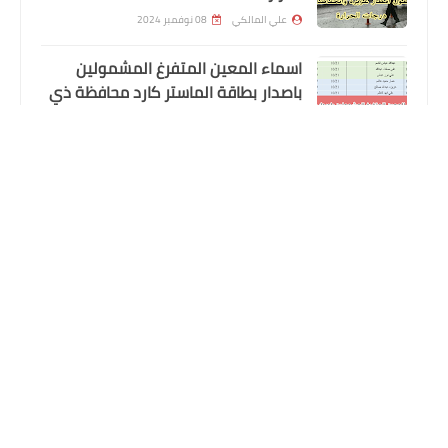
علي المالكي
08 نوفمبر 2024
اسماء المعين المتفرغ المشمولين
باصدار بطاقة الماستر كارد محافظة ذي
قار الوجبة التاسعة
علي المالكي
12 أكتوبر 2024
اسماء االرعاية الاجتماعية
العمل تستردُّ أكثر من (٥) مليارات دينار من
المتابعون
المتجاوزين على إعانة الحماية الاجتماعية
اعلان التعليقات