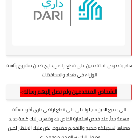
هام بخصوص المتقدمين على قطع اراضي داري ضمن مشروع رئاسة
الوزراء في بغداد والمحافظات
الاشخاص المتقدمين ولم تصل إليهم رسالة:-
الي جميع الذين سجلوا على على قطع اراضي داري أكو مسألة
مهمة جداً، عند فحص استمارة الخاص بك وظهرت إليك كلمة جديد
معناها تسجيلكم صحيح والتقديم مضبوط، لكن عليك الانتظار لحين
وصول اليك رسالة من موقع داري.