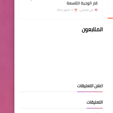
قار الوجبة التاسعة
علي المالكي
12 أكتوبر 2024
هيئة التقاعد الوطنية
مصرف الرشيد يخصص رابط
المتابعون
للمتقاعدين ممن تم استبدال
بطاقاتهم ولم تصلهم رسائل
نصيه
اسماء االرعاية الاجتماعية
اعلان التعليقات
العمل النيابية: نسعى لزيادة
رواتب الإعانة الاجتماعية
التعليقات