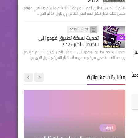
2022
نتائج السادس ابتدائي الدور الاول 2022 السلام عليكم متابعي موقع
ميس سات اخبار ننقل لكم اخبار النتائج اول باول نتائج الس…
اسماء االرعاية الاجتماعية
25 يوليو 2022
وزارة العمل تكشف عن قروض
تحديث نسخة تطبيق فودو الى
المشروع الطارئ ومبالغها
الاصدار الأخير 7.1.5
والجهات المستفيدة منها
ير
تحديث نسخة تطبيق فودو الى الاصدار الأخير 7.1.5 السلام عليكم
اخبار وقرارت التربية
ورحمه الله متابعي موقع ميس سات اخبار الموقع الاول الذي يوا…
انتهى قبل قليل لقاء متلفز
للحديث عن مصير العام
صاً
مشاركات عشوائية
الدراسي الجديد جمع كل من
مدير الأشراف والتقويم في
وزارة التعليم العالي مع رئيس
الجامعة التكنولوجية وجامعة
الكرخ
الرواتب
وزارة الداخلية
وزارة الداخلية
هيئة التقاعد الوطنية
اسماء االرعاية الاجتماعية