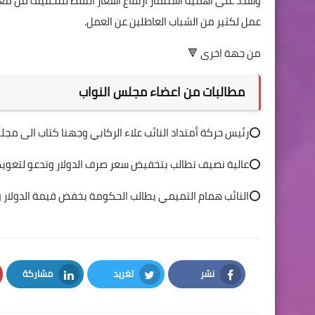
وشدد على أهمية استثمار ارتفاع أسعار النفط للتخفيف من معان
عمل لكثير من الشباب العاطلين عن العمل.
من جهة اخرى 🔻
مطالبات من اعضاء مجلس النواب
⭕️رئيس حركة أمتداد النائب علاء الركابي وجهنا كتاب الى مج
⭕️عالية نصيف تطالب بتخفيض سعر صرف الدولار وتدعو لتعوي
⭕️النائب همام التميمي يطالب الحكومة بخفض قيمة الدولار ور
نشر
تغريد
مشاركة
LinkedIn
Twitter
Facebook