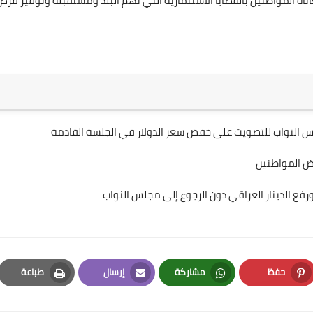
اة المواطنين بالقضايا الاستثمارية التي تهم البلد ومستقبله وتوفير فرص
علي المالكي
لس النواب للتصويت على خفض سعر الدولار في الجلسة القادمة
10 أكتوبر 2020
ض المواطنين
فع الدينار العراقي دون الرجوع إلى مجلس النواب
علي المالكي
حفظ
مشاركة
إرسال
طباعة
08 أكتوبر 2020
Print
Email
Whatsapp
Pinterest