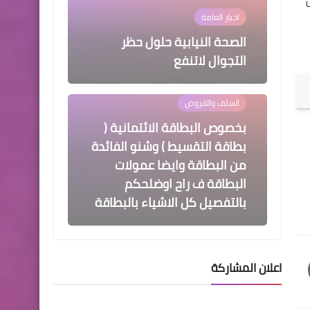
اخبار العامة
الصحة النيابية حلول حظر
التجوال لاتنفع
السلف والقروض
بخصوص البطاقة الائتمانية (
بطاقة التقسيط ) وشنو الفائدة
من البطاقة وايضا عمولات
البطاقة ف راح اوضلحكم
بالتفصيل كل الاشياء بالبطاقة
اسماء االرعاية الاجتماعية
اعلان المشاركة
وزير العمل يتفقَّـد مركز
تكنولوجيا المعلومات ويشدد
على الإسراع في كشف