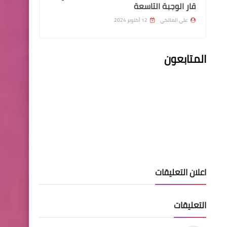
قار الوجبة التاسعة
علي المالكي
12 أكتوبر 2024
المتابعون
اسماء االرعاية الاجتماعية
اسماء المستفيدين المشمولين
باصدار الماستر كارد
السلف والقروض
اعلان التعليقات
الرافدين يحدد موعد اطلاق
السلف
التعليقات