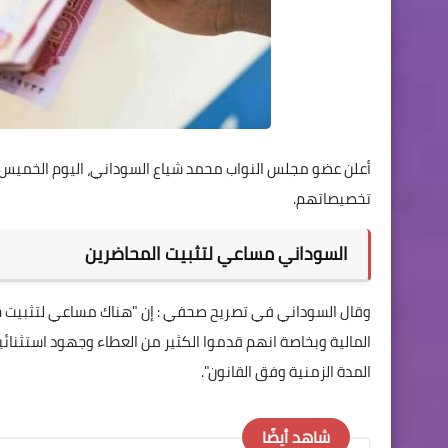
تخصيصاتهم.
السوداني مساعي لتثبيت المحاضرين
وقال السوداني في تصريح صحفي : إن "هناك مساعي لتثبيت جم
المالية وبخاصة انهم قدموا الكثير من العطاء وجهود استثنائ
المدة الزمنية وفق القانون".
شاهد أيضًا