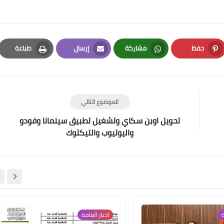
حفظ
مشاركة
إرسال
طباعة
Print
Email
Whatsapp
Pinterest
علي المالكي
04 فبراير 2021
الموضوع التالي
تحويل اوبن سكاي وتشغيل تطبيق سينمانا وفودو
واليوتيوب والتيكتوك
علي المالكي
03 فبراير 2021
ة
اخبار العامة