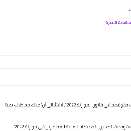
27 يناير 2021
علي المالكي
05 فبراير 2021
وأضاف "سنعمل على تضمين مادة تنظم عملية تثبيت واحتساب حقوقهم في قانون الموازنة 2022"، لافتاً، الى أن"هناك مخاطبات بهذا
علي المالكي
 وجدية لتضمين التخصيصات المالية للمحاضرين في موازنة 2022".
04 فبراير 2021