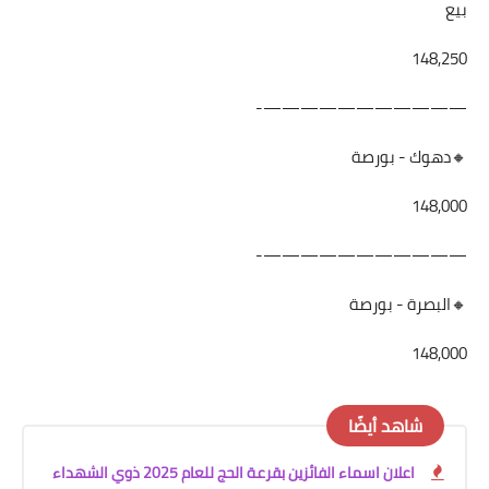
بيع
148,250
———————————-
🔸دهوك - بورصة
148,000
———————————-
🔸البصرة - بورصة
148,000
شاهد أيضًا
اعلان اسماء الفائزين بقرعة الحج للعام 2025 ذوي الشهداء