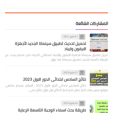
المشاركات الشائعة
31 مايو 2021
تحميل تحديث تطبيق سينمانا الجديد لأجهزة
الايفون وايباد
تنزيل تطبيق سينمانا لاجهزة الايفون والايباد اصدقائي الاعزاء كثير منكم يبحث عن
طريقة دائميه لتثبيت تطبيق سينمانا بعد توق…
27 مايو 2023
نتائج السادس ابتدائي الدور الاول 2023
نتائج السادس ابتدائي الدور الاول 2023 السلام عليكم متابعي
موقع ميس سات اخبار ننقل لكم اخبار النتائج اول باول نتائج جمي…
24 مايو 2023
طريقة بحث اسماء الوجبة التاسعة الرعاية