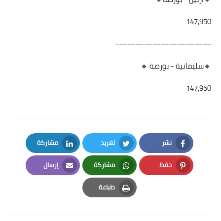
147,950
———————————-
🔸سليمانية - بورصة 🔸
147,950
نشر
تغريد
مشاركة
LinkedIn
Twitter
Facebook
حفظ
مشاركة
إرسال
Email
Whatsapp
Pinterest
طباعة
Print