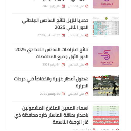
علي المالكي
09 يوليو 2026
حصريا تنزيل نتائج السادس الابتدائي
الدور الثاني 2025
الرواتب
علي المالكي
24 أغسطس 2025
عاجل/ وزارة المالية تعلن إطلاق رواتب
الموظفين لشهر تشرين الأول الماضي
نتائج اعتراضات السادس الاعدادي 2025
الدور الأول جميع المحافظات
علي المالكي
31 يوليو 2025
هطول أمطار غزيرة وانخفاضاً في درجات
الحرارة
علي المالكي
08 نوفمبر 2024
اسماء المعين المتفرغ المشمولين
باصدار بطاقة الماستر كارد محافظة ذي
اخبار العامة
قار الوجبة التاسعة
وزارة الهجرة تعلن إطلاق الوجبة التاسعة
علي المالكي
12 أكتوبر 2024