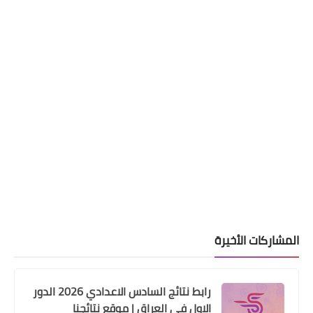
اخبارالطقس
استمرار فرص هطول زخات رعدية من
الامطار نهار اليوم الخميس والليلة 12
نوفمبر
المشاركات الأخيرة
رابط نتائج السادس الاعدادي 2026 الدور
الاول في العراق | موقع نتائجنا