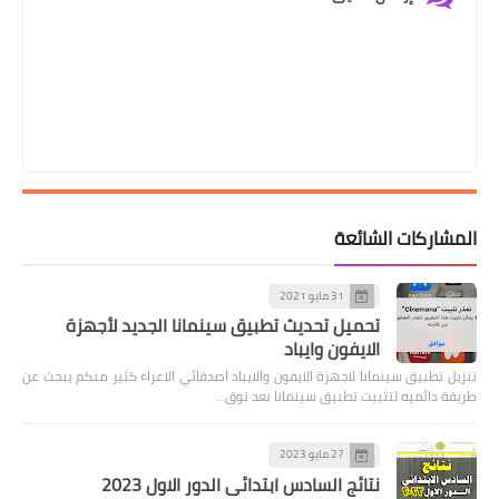
المشاركات الشائعة
31 مايو 2021
تحميل تحديث تطبيق سينمانا الجديد لأجهزة
الايفون وايباد
تنزيل تطبيق سينمانا لاجهزة الايفون والايباد اصدقائي الاعزاء كثير منكم يبحث عن
طريقة دائميه لتثبيت تطبيق سينمانا بعد توق…
27 مايو 2023
نتائج السادس ابتدائي الدور الاول 2023