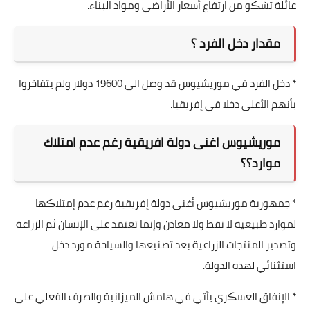
عائلة تشڪو من ارتفاع أسعار الأراضي ومواد البناء.
مقدار دخل الفرد ؟
* دخل الفرد في موريشيوس قد وصل الى 19600 دولار ولم يتفاخروا
بأنهم الأعلى دخلا في إفريقيا.
موريشيوس اغنى دولة افريقية رغم عدم امتلاك
موارد؟؟
* جمهورية موريشيوس أغنى دولة إفريقية رغم عدم إمتلاڪها
لموارد طبيعية لا نفط ولا معادن وإنما تعتمد على الإنسان ثم الزراعة
وتصدير المنتجات الزراعية بعد تصنيعها والسياحة مورد دخل
استثنائي لهذه الدولة.
* الإنفاق العسڪري يأتي في هامش الميزانية والصرف الفعلي على