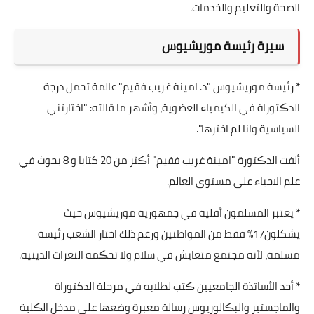
الصحة والتعليم والخدمات.
سيرة رئيسة موريشيوس
* رئيسة موريشيوس "د. امينة غريب فقيم" عالمة تحمل درجة
الدڪتوراة في الكيمياء العضوية، وأشهر ما قالته: "اختارتني
السياسية وانا لم اخترها".
ألفت الدڪتورة "امينة غريب فقيم" أڪثر من 20 كتابا و 8 بحوث في
علم الاحياء على مستوى العالم.
* يعتبر المسلمون أقلية في جمهورية موريشيوس حيث
يشكلون17% فقط من المواطنين ورغم ذلك اختار الشعب رئيسة
مسلمة، لأنه مجتمع متعايش في سلام ولا تحڪمه النعرات الدينيه.
* أحد الأساتذة الجامعيين ڪتب لطلابه في مرحلة الدكتوراة
والماجستير والبڪالوريوس رسالة معبرة وضعها على مدخل الڪلية