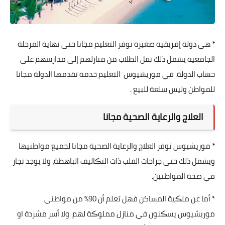
* هي دولة إفريقية صغيرة توفر التعليم مجانا حتى نهاية المرحلة
الجامعية يشمل ذلك نقل الطلاب من منازلهم إلى مدارسهم على
حساب الدولة. في موريشيوس التعليم خدمة تقدمها الدولة مجانا
للمواطن وليس سلعة للبيع .
العلاج والرعاية الصحية مجانا
* موريشيوس توفر العلاج والرعاية الصحية مجانا لجميع مواطنيها
ويشمل ذلك حتى جراحات القلب ذات التڪاليف الباهظة، ولا يوجد تجار
في صحة المواطنين.
* أما عن ملڪية المساكن فهل تعلم أن 90% من مواطني
موريشيوس يسڪنون في منازل مملوڪة لهم ولا أسر مشردة او