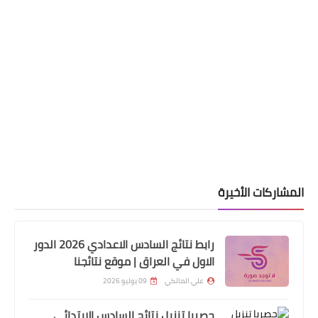
اخبارالطقس
¤ الموجة الحارة في البلاد…. ¤✧ موجة
الرطوبة في الجنوب✧
المشاركات الأخيرة
رابط نتائج السادس الاعدادي 2026 الدور
اخبار العامة
الاول في العراق | موقع نتائجنا
وزارة المالية توافق على اكمال تعيين
علي المالكي
09 يوليو 2026
الالاف من المفصولين السياسيين غير
المعينين في كافة دوائر الدولةويجي واحد
حصريا تنزيل نتائج السادس الابتدائي