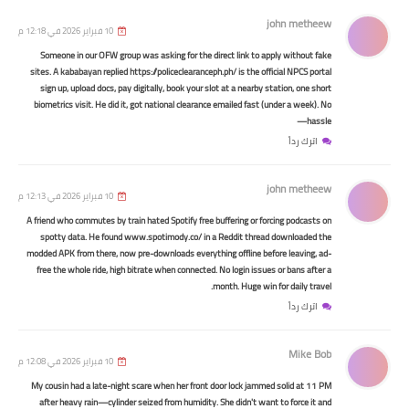
اخبار العامة
john metheew
10 فبراير 2026 في 12:18 م
في بيان رسمي لرئيس الوزراء تأييداً لبيان
Someone in our OFW group was asking for the direct link to apply without fake
المرجع السيستاني
sites. A kababayan replied https://policeclearanceph.ph/ is the official NPCS portal
sign up, upload docs, pay digitally, book your slot at a nearby station, one short
biometrics visit. He did it, got national clearance emailed fast (under a week). No
hassle—
اترك رداً
john metheew
10 فبراير 2026 في 12:13 م
A friend who commutes by train hated Spotify free buffering or forcing podcasts on
اسماء االرعاية الاجتماعية
spotty data. He found www.spotimody.co/ in a Reddit thread downloaded the
على السادة المدرجة أسمائهم في
modded APK from there, now pre-downloads everything offline before leaving, ad-
free the whole ride, high bitrate when connected. No login issues or bans after a
القائمة ادناه المراجعة يوم الاثنين.
month. Huge win for daily travel.
مستصحبين معكم المستمسكات
اترك رداً
الرسمية. رجاءً لبس الكمامات والكفوف
أسماء حصراً قضاء خانقين .ديالى
Mike Bob
10 فبراير 2026 في 12:08 م
My cousin had a late-night scare when her front door lock jammed solid at 11 PM
after heavy rain—cylinder seized from humidity. She didn't want to force it and