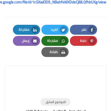
https://drive.google.com/file/d/1cGXwElD9_NBahf4WXDdeCj8JLQfhbU
نشر
تغريد
مشاركة
LinkedIn
Twitter
Facebook
حفظ
مشاركة
إرسال
Email
Whatsapp
Pinterest
طباعة
Print
الموضوع السابق