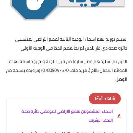
زيع لهم اسماء الوجبة الثانية لقطع الأراضي لمنتسبي
حة ذي قار للذين لم يحالفهم الحظ في الوجبه الأولى
م تسليمهم وصل سابقاً من قبل اللجنه ولم يجد اسمه بهذه
القوائم الاتصال بالأخ (. مزيد خلف 07809047570) وتزويده بنسخة من
اهد أيضًا
اسماء المشمولين بقطع الاراضي لموظفي دائرة صحة
النجف الاشرف