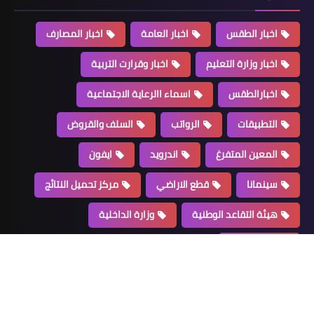
بار الطقس
اخبار العامة
اخبار المصارف
ار وزارة التعليم
اخبار وقرارت التربية
اسماء االرعاية الاجتماعية
خبر مفرح يخص محافظة ميسان
بارالطقس
اسماء االرعاية الاجتماعية
طبيقات
الرواتب
السلف والقروض
عين المتفرغ
اندرويد
ايفون
مانا
قطع الاراضي
مركز تحميل النتائج
ة التقاعد الوطنية
وزارة الداخلية
اخبار العامة
مدير عام صحة الانبار الدكتور خضير خلف
رة الصحة
شلال يعلن اليوم الثلاثاء ١٥ آيلول ٢٠٢٠ عن
صدور الاوامر الادارية للتعيين الخاصة
بدرجات الحذف والاستحداث والمعلن عنها
ات