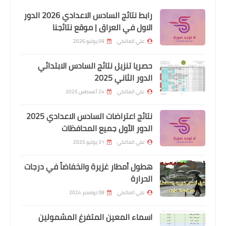
العراق
رابط نتائج السادس الاعدادي 2026 الدور
الاول في العراق | موقع نتائجنا
علي المالكي
09 يوليو 2026
حصريا تنزيل نتائج السادس الابتدائي
الدور الثاني 2025
علي المالكي
24 أغسطس 2025
نتائج اعتراضات السادس الاعدادي 2025
الدور الأول جميع المحافظات
اسماء االرعاية الاجتماعية
علي المالكي
31 يوليو 2025
على الأسماء المدرجة ادناه مراجعة اللجنة
الفرعية في محافظة كركوك.
هطول أمطار غزيرة وانخفاضاً في درجات
الحرارة
علي المالكي
08 نوفمبر 2024
اسماء المعين المتفرغ المشمولين