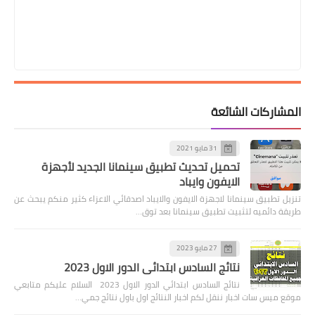
كات الشائعة
31 مايو 2021
تحميل تحديث تطبيق سينمانا الجديد لأجهزة
الايفون وايباد
يق سينمانا لاجهزة الايفون والايباد اصدقائي الاعزاء كثير منكم يبحث عن
ميه لتثبيت تطبيق سينمانا بعد توق…
27 مايو 2023
نتائج السادس ابتدائي الدور الاول 2023
نتائج السادس ابتدائي الدور الاول 2023 السلام عليكم متابعي
سات اخبار ننقل لكم اخبار النتائج اول باول نتائج جمي…