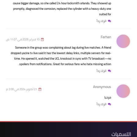
cause bigger damage, so she called 24 hour locksmith orlando. They showed up
promptly, diagnosed the corrosion, replaced the cylinder with a heavy-duty one
suited for
اترك رداً
Farhan
10 فبراير 2026 في 11:07 ص
Someone in the group was complaining about lag during live matches. A friend
dropped yacine tv live said it has the lowest delay links, multiple servers for real-
time. He opened it, watched the UCL knockout in sync with TV broadcast—no
السلف والقروض
spoilers from notifications. Great for serious fans who hate missing action.
مصرف الرافدين يعلن شمول منتسبي
اترك رداً
الدفاع بالسلف والقروض
Anonymous
21 أكتوبر 2024 في 2:00 م
مرحبا
اترك رداً
ات