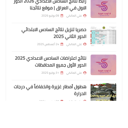
رابط نتائج السادس الاعدادي 2026 الدور
الاول في العراق | موقع نتائجنا
علي المالكي
09 يوليو 2026
حصريا تنزيل نتائج السادس الابتدائي
الدور الثاني 2025
علي المالكي
24 أغسطس 2025
نتائج اعتراضات السادس الاعدادي 2025
الدور الأول جميع المحافظات
علي المالكي
31 يوليو 2025
اخبار العامة
استمارة التقديم على 1000 درجة وظيفية
هطول أمطار غزيرة وانخفاضاً في درجات
محافظة ديالى
الحرارة
علي المالكي
08 نوفمبر 2024
اسماء المعين المتفرغ المشمولين
باصدار بطاقة الماستر كارد محافظة ذي