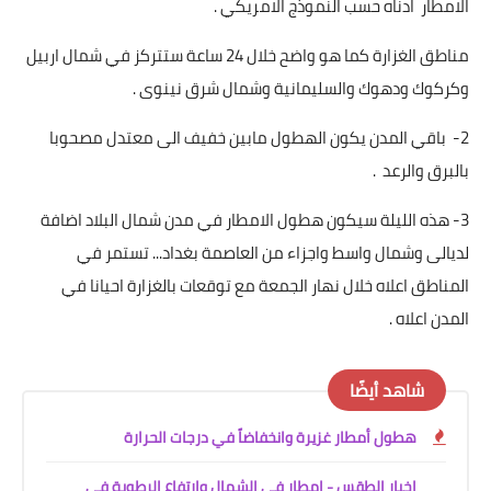
الامطار ادناه حسب النموذج الامريكي .
مناطق الغزارة كما هو واضح خلال 24 ساعة ستتركز في شمال اربيل
وكركوك ودهوك والسليمانية وشمال شرق نينوى .
2- باقي المدن يكون الهطول مابين خفيف الى معتدل مصحوبا
بالبرق والرعد .
3- هذه الليلة سيكون هطول الامطار في مدن شمال البلاد اضافة
لديالى وشمال واسط واجزاء من العاصمة بغداد... تستمر في
المناطق اعلاه خلال نهار الجمعة مع توقعات بالغزارة احيانا في
المدن اعلاه .
شاهد أيضًا
هطول أمطار غزيرة وانخفاضاً في درجات الحرارة
اخبار الطقس - امطار في الشمال وارتفاع الرطوبة في