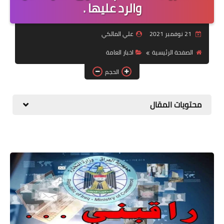
التقاعد
والرد عليها .
قسم التطبيقات
21 نوفمبر 2021
علي المالكي
قطع الاراضي
الصفحة الرئيسية
اخبار العامة
الحجم
الربح من الانترنت
محتويات المقال