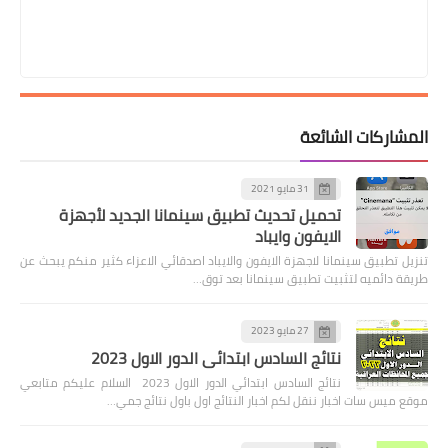
المشاركات الشائعة
31 مايو 2021
تحميل تحديث تطبيق سينمانا الجديد لأجهزة
الايفون وايباد
تنزيل تطبيق سينمانا لاجهزة الايفون والايباد اصدقائي الاعزاء كثير منكم يبحث عن
طريقة دائميه لتثبيت تطبيق سينمانا بعد توق…
27 مايو 2023
نتائج السادس ابتدائي الدور الاول 2023
نتائج السادس ابتدائي الدور الاول 2023 السلام عليكم متابعي
موقع ميس سات اخبار ننقل لكم اخبار النتائج اول باول نتائج جمي…