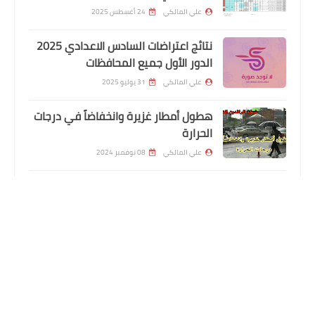
علي المالكي
24 أغسطس 2025
نتائج اعتراضات السادس الاعدادي 2025
الدور الأول جميع المحافظات
التطبيقات
علي المالكي
31 يوليو 2025
احدث ملف قنوات شبكتي الكيبل الضوئي
هطول أمطار غزيرة وانخفاضاً في درجات
بتاريخ اليوم
الحرارة
علي المالكي
08 نوفمبر 2024
اسماء المعين المتفرغ المشمولين
باصدار بطاقة الماستر كارد محافظة ذي
قار الوجبة التاسعة
علي المالكي
12 أكتوبر 2024
المتابعون
اخبار العامة
لم يصلها كورونا ولا لقاحه، قرية عراقية