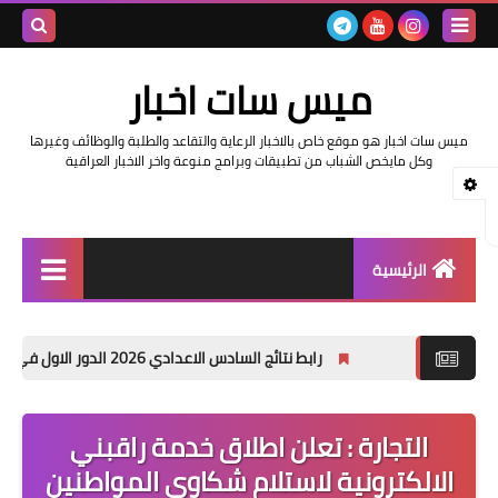
بحث هذه
ميس سات اخبار
المدونة
ميس سات اخبار هو موقع خاص بالاخبار الرعاية والتقاعد والطلبة والوظائف وغيرها
الإلكتروني
وكل مايخص الشباب من تطبيقات وبرامج منوعة واخر الاخبار العراقية
الرئيسية
السلف والرواتب
رابط نتائج السادس الاعدادي 2026 الدور الاول في العراق | موقع نتائجنا
اخبار وزارة التربية والتعليم
اخبار العراق والعالم
التجارة : تعلن اطلاق خدمة راقبني
الالكترونية لاستلام شكاوى المواطنين
اخبار وزارة العمل وهيئة