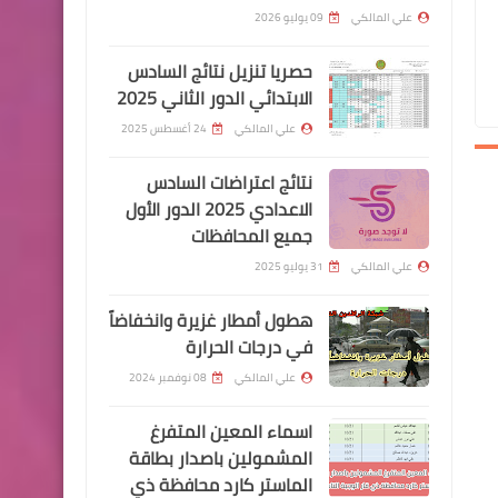
ذكرى استشهاد قادة النصر
علي المالكي
09 يوليو 2026
حصريا تنزيل نتائج السادس
الابتدائي الدور الثاني 2025
علي المالكي
24 أغسطس 2025
اخبار العامة
نتائج اعتراضات السادس
ارتفاع اسعار الدولار اليوم في
الاعدادي 2025 الدور الأول
جميع المحافظات
الاسواق العراقية
علي المالكي
31 يوليو 2025
هطول أمطار غزيرة وانخفاضاً
في درجات الحرارة
اخبار العامة
علي المالكي
08 نوفمبر 2024
ارتفاع سعر الدولار لمستوى
اسماء المعين المتفرغ
اعلى مما ورد في مشروع
المشمولين باصدار بطاقة
الموازنة
الماستر كارد محافظة ذي