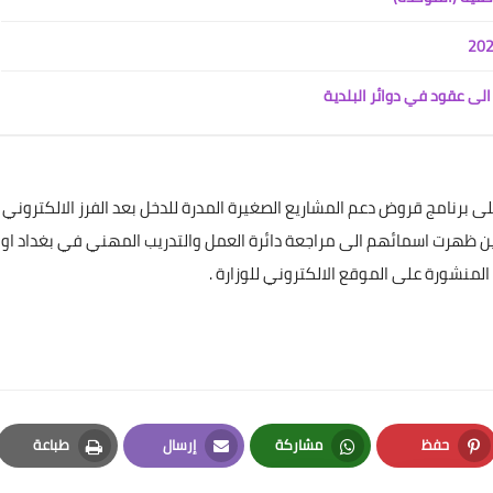
05 يناير 2021
الى عقود في دوائر البلدية
 برنامج قروض دعم المشاريع الصغيرة المدرة للدخل بعد الفرز الالكتروني
علي المالكي
ين ظهرت اسمائهم الى مراجعة دائرة العمل والتدريب المهني في بغداد او
04 يناير 2021
منشورة على الموقع الالكتروني للوزارة .
حفظ
مشاركة
إرسال
طباعة
علي المالكي
04 يناير 2021
Print
Email
Whatsapp
Pinterest