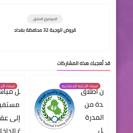
الموضوع السابق
قروض الوجبة 32 محافظة بغداد
قد تُعجبك هذه المشاركات
اسماء االرعاية الاجتماعية
اسماء االرع