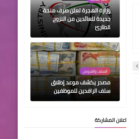
السلف والقروض
مصدر يكشف موعد إطلاق
سلف الرافدين للموظفين
اخبار العامة
هام ارتفاع أسعار الذهب في
الأسواق العراقية
اسماء االرعاية الاجتماعية
اسماء االرعاية الاجتما
اعلان المشاركة
اخبار العامة