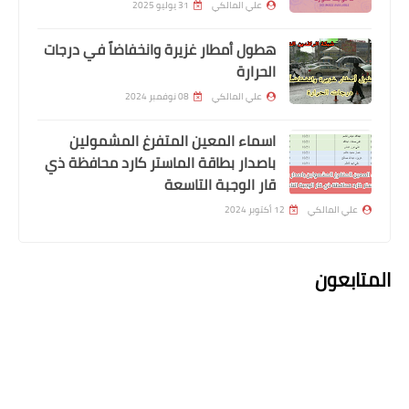
علي المالكي
31 يوليو 2025
وزارة الداخلية
هطول أمطار غزيرة وانخفاضاً في درجات
اسماء نقل النفوس وتغيير اسم ولقب
الحرارة
الوجبة 38
علي المالكي
08 نوفمبر 2024
اسماء المعين المتفرغ المشمولين
باصدار بطاقة الماستر كارد محافظة ذي
قار الوجبة التاسعة
علي المالكي
12 أكتوبر 2024
المتابعون
اخبار العامة
استمارة التقديم على 1000 درجة وظيفية
محافظة واسط