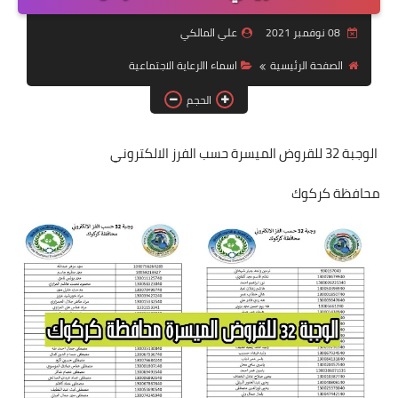
التقاعد
08 نوفمبر 2021
علي المالكي
قسم التطبيقات
الصفحة الرئيسية
اسماء االرعاية الاجتماعية
قطع الاراضي
الحجم
الربح من الانترنت
الوجبة 32 للقروض الميسرة حسب الفرز الالكتروني
محافظة كركوك