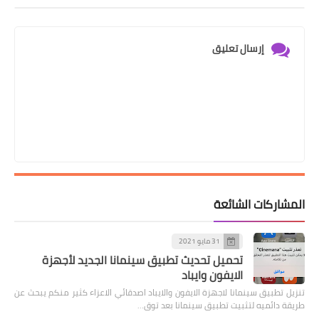
إرسال تعليق
المشاركات الشائعة
31 مايو 2021
تحميل تحديث تطبيق سينمانا الجديد لأجهزة
الايفون وايباد
تنزيل تطبيق سينمانا لاجهزة الايفون والايباد اصدقائي الاعزاء كثير منكم يبحث عن
طريقة دائميه لتثبيت تطبيق سينمانا بعد توق…