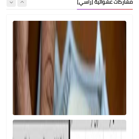
مشاركات عشوائية [رأسي]