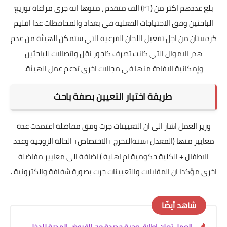
بلغ عددهم اكثر من (٢٦) الف متقدم ، منوها انه جرى مراعاة توزيع
الباحثين وفق الاحتياجات الفعلية في بغداد والمحافظات عدا اقليم
كردستان من اجل تفعيل اللجان الفرعية التي ستمكن الهيئة من عدم
هدر الاموال التي كانت تصرف كاجور نقل واتصالات للباحثين
وإمكانية الافادة منها في مجالات اخرى تدعم عمل الهيئة.
طريقة اختيار التعيين بصفة باحث
وزير العمل اشار الى ان التعيينات جرت وفق مفاضلة اعتمدت عدة
معايير منها (المعدل+سنةالتخرج +الاختصاص+ الحالة الزوجية وعدد
الاطفال + الكلية حكومية ام اهلية ) اضافة الى معايير مفاضلة
اخرى مؤكدا ان المقابلات والتعيينات جرت بصورة شفافة والكترونية .
شاهد أيضًا
العمل تعلن اطلاق وجبة جديدة من القروض المدرة للدخل