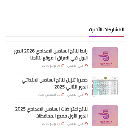
اخبار وقرارت التربية
أصدرت وزارة التربية، إيضاحا بشأن الإصابات
المسجلة بين صفوف الطلبة في بعض
المشاركات الأخيرة
المدارس.
رابط نتائج السادس الاعدادي 2026 الدور
الاول في العراق | موقع نتائجنا
علي المالكي
09 يوليو 2026
حصريا تنزيل نتائج السادس الابتدائي
الدور الثاني 2025
السلف والقروض
علي المالكي
24 أغسطس 2025
مصرف الرشيد منح فوائد (٣،٥٪؜) على
حسابات التوفير في نهاية كل شهر
نتائج اعتراضات السادس الاعدادي 2025
للمواطنين المودعة اموالهم لدى
الدور الأول جميع المحافظات
المصرف وتحتسب سنويا
علي المالكي
31 يوليو 2025