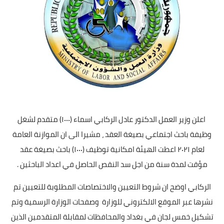
اعلن وزير العمل الدكتور عادل الركابي اسماء (١٠٠٠) متقدم لشغل
وظيفة باحث اجتماعي بصيغة العقد ، مشيرا الى ان الموازنة العامة
لعام ٢٠٢١ اعطت الهيئة امكانية توظيف (١٠٠٠) باحث بصيغة عقد
مؤقت لمدة سنة من اجل سد النقص الحاصل في اعداد الباحثين .
الركابي اوضح ان شروط التعيين والاختصاصات المطلوبة للتعيين تم
نشرها عبر الموقع الالكتروني للوزارة وصفحات الوزارة الرسمية وتم
تشكيل خمس لجان في بغداد والمحافظات لمقابلة المتقدمين الذين