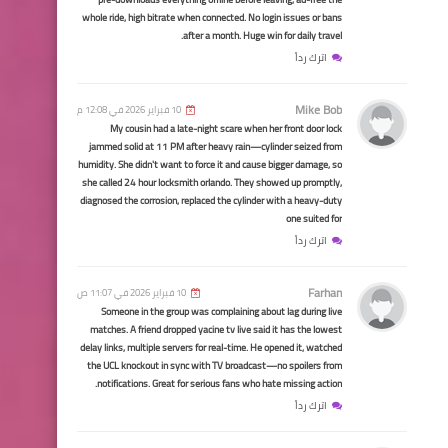
اسماء الرعاية الاجتماعية
whole ride, high bitrate when connected. No login issues or bans
محافظة بغداد
after a month. Huge win for daily travel.
اترك رداً
Mike Bob
10 فبراير 2026 في 12:08 م
My cousin had a late-night scare when her front door lock
jammed solid at 11 PM after heavy rain—cylinder seized from
humidity. She didn't want to force it and cause bigger damage, so
اخبار العامة
she called 24 hour locksmith orlando. They showed up promptly,
diagnosed the corrosion, replaced the cylinder with a heavy-duty
وزارة الهجرة تطلق منحة
one suited for
العودة الوجبة 14
اترك رداً
Farhan
10 فبراير 2026 في 11:07 ص
Someone in the group was complaining about lag during live
matches. A friend dropped yacine tv live said it has the lowest
delay links, multiple servers for real-time. He opened it, watched
the UCL knockout in sync with TV broadcast—no spoilers from
اخبار العامة
notifications. Great for serious fans who hate missing action.
اترك رداً
ارتفاع أسعار صرف الدولار اليوم
بورصة الكفاح