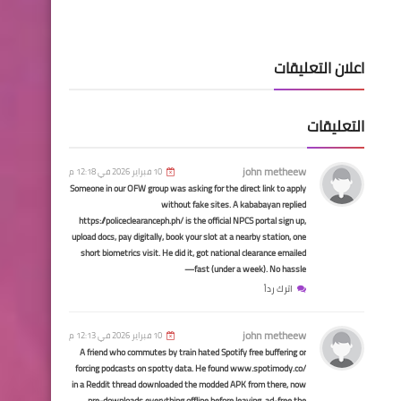
اسماء االرعاية الاجتماعية
اسماء الرعاية الاجتماعية عن
طريق النائب اشواق العبيدي
اعلان التعليقات
التعليقات
john metheew
10 فبراير 2026 في 12:18 م
Someone in our OFW group was asking for the direct link to apply
قطع الاراضي
without fake sites. A kababayan replied
اسماء المشمولين بتوزيع قطع
https://policeclearanceph.ph/ is the official NPCS portal sign up,
upload docs, pay digitally, book your slot at a nearby station, one
الاراضي محافظة ذي قار
short biometrics visit. He did it, got national clearance emailed
fast (under a week). No hassle—
اترك رداً
john metheew
10 فبراير 2026 في 12:13 م
A friend who commutes by train hated Spotify free buffering or
forcing podcasts on spotty data. He found www.spotimody.co/
اسماء االرعاية الاجتماعية
in a Reddit thread downloaded the modded APK from there, now
pre-downloads everything offline before leaving, ad-free the