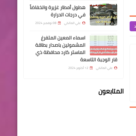
هطول أمطار غزيرة وانخفاضاً
اخبار العامة
في درجات الحرارة
بالاسماء قطع الأراضي
علي المالكي
08 نوفمبر 2024
المخصصة لموظفي مديرية
د
مجاري ذي قار
اسماء المعين المتفرغ
المشمولين باصدار بطاقة
الماستر كارد محافظة ذي
قار الوجبة التاسعة
علي المالكي
12 أكتوبر 2024
اخبار العامة
اسعار صرف الدولار في بورصة
المتابعون
الكفاح