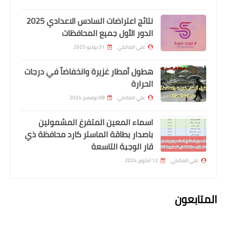
نتائج اعتراضات السادس الاعدادي 2025
الدور الأول جميع المحافظات
علي المالكي
31 يوليو 2025
هطول أمطار غزيرة وانخفاضاً في درجات
اسماء االرعاية الاجتماعية
الحرارة
اسماء الفائزين بوجبة القروض محافظة
علي المالكي
08 نوفمبر 2024
كركوك
اسماء المعين المتفرغ المشمولين
باصدار بطاقة الماستر كارد محافظة ذي
قار الوجبة التاسعة
علي المالكي
12 أكتوبر 2024
المتابعون