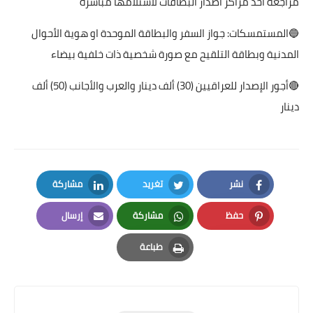
مراجعة أحد مراكز اصدار البطاقات لاستلامها مباشرة
🔵المستمسكات: جواز السفر والبطاقة الموحدة او هوية الأحوال
المدنية وبطاقة التلقيح مع صورة شخصية ذات خلفية بيضاء
🔴أجور الإصدار للعراقيين (30) ألف دينار والعرب والأجانب (50) ألف
دينار
نشر
تغريد
مشاركة
LinkedIn
Twitter
Facebook
حفظ
مشاركة
إرسال
Email
Whatsapp
Pinterest
طباعة
Print