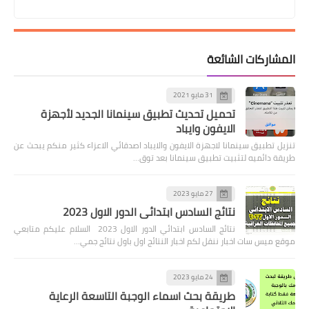
المشاركات الشائعة
31 مايو 2021
تحميل تحديث تطبيق سينمانا الجديد لأجهزة
الايفون وايباد
تنزيل تطبيق سينمانا لاجهزة الايفون والايباد اصدقائي الاعزاء كثير منكم يبحث عن
طريقة دائميه لتثبيت تطبيق سينمانا بعد توق…
27 مايو 2023
نتائج السادس ابتدائي الدور الاول 2023
نتائج السادس ابتدائي الدور الاول 2023 السلام عليكم متابعي
موقع ميس سات اخبار ننقل لكم اخبار النتائج اول باول نتائج جمي…
24 مايو 2023
طريقة بحث اسماء الوجبة التاسعة الرعاية