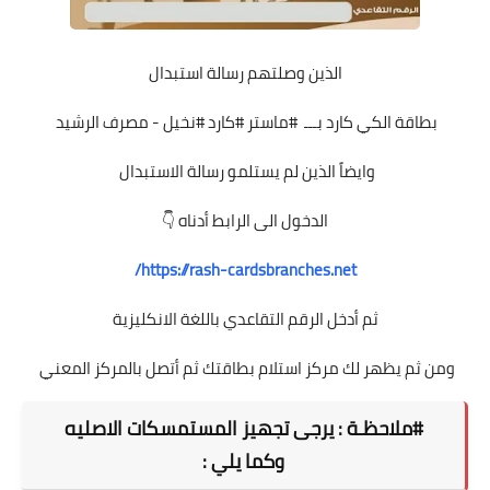
الذين وصلتهم رسالة استبدال
بطاقة الكي كارد بـــ #ماستر #كارد #نخيل - مصرف الرشيد
وايضاً الذين لم يستلمو رسالة الاستبدال
الدخول الى الرابط أدناه 👇
https://rash-cardsbranches.net/
ثم أدخل الرقم التقاعدي باللغة الانكليزية
ومن ثم يظهر لك مركز استلام بطاقتك ثم أتصل بالمركز المعني
#ملاحظـة : يرجى تجهيز المستمسكات الاصليه
وكما يلي :