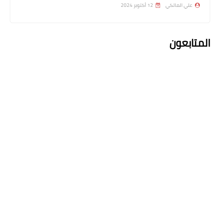
علي المالكي
12 أكتوبر 2024
المتابعون
اسماء االرعاية الاجتماعية
وزارة العمل لم نقطع راتب الاعانة او
المعين المتفرغ لحين تعديل القانون
اعلان التعليقات
التعليقات
john metheew
10 فبراير 2026 في 12:18 م