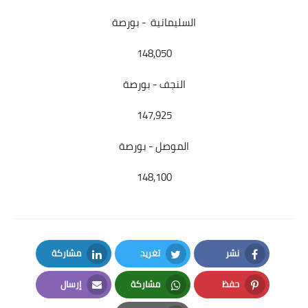
السليمانية - بورصة
148,050
النجف - بورصة
147,925
الموصل - بورصة
148,100
نشر
تغريد
مشاركة
LinkedIn
Twitter
Facebook
حفظ
مشاركة
إرسال
Email
Whatsapp
Pinterest