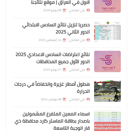
السلف والقروض
الاول في العراق | موقع نتائجنا
جدول مبالغ الاستقطاعات والتسديد
علي المالكي
09 يوليو 2026
الشهري والفوائد الخاص بالسلف
حصريا تنزيل نتائج السادس الابتدائي
الدور الثاني 2025
علي المالكي
24 أغسطس 2025
نتائج اعتراضات السادس الاعدادي 2025
الدور الأول جميع المحافظات
علي المالكي
31 يوليو 2025
هطول أمطار غزيرة وانخفاضاً في درجات
السلف والقروض
الحرارة
التعليمات والشروط المطلوبة الخاصة
علي المالكي
08 نوفمبر 2024
بالتقديم على السلف لموظفي دوائر
اسماء المعين المتفرغ المشمولين
الدولة ومنتسبي وزارتي الداخلية والدفاع
باصدار بطاقة الماستر كارد محافظة ذي
قار الوجبة التاسعة