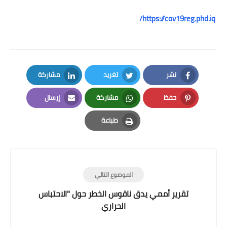
https://cov19reg.phd.iq/
نشر
تغريد
مشاركة
LinkedIn
Twitter
Facebook
حفظ
مشاركة
إرسال
Email
Whatsapp
Pinterest
طباعة
Print
الموضوع التالي
تقرير أممي يدق ناقوس الخطر حول "الاحتباس
الحراري