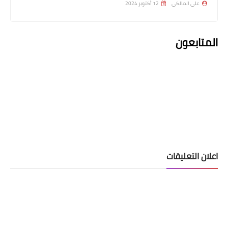
علي المالكي
12 أكتوبر 2024
اليوم
المتابعون
اسماء االرعاية الاجتماعية
اعلان التعليقات
بخصوص أطلاق الشمول الجديد برواتب
الحماية الاجتماعية
التعليقات
john metheew
10 فبراير 2026 في 12:18 م