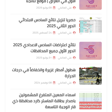
الاول في العراق | موقع نتائجنا
علي المالكي
09 يوليو 2026
اخبار العامة
حصريا تنزيل نتائج السادس الابتدائي
غذائية التجارة ...مستمرة باستلام وتجهيز
الدور الثاني 2025
مادتي السكر وزيت الطعام في بغداد
علي المالكي
24 أغسطس 2025
والمحافظات
نتائج اعتراضات السادس الاعدادي 2025
الدور الأول جميع المحافظات
علي المالكي
31 يوليو 2025
هطول أمطار غزيرة وانخفاضاً في درجات
الحرارة
علي المالكي
08 نوفمبر 2024
اسماء المعين المتفرغ المشمولين
باصدار بطاقة الماستر كارد محافظة ذي
اخبار العامة
قار الوجبة التاسعة
اسعار صرف الدولار في بورصة الكفاح لهذا