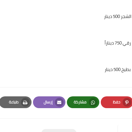
الشجر 500 دينار
رقي 750 ديناراً
علي المالكي
20 يونيو 2021
بطيخ 500 دينار
حفظ
مشاركة
إرسال
طباعة
علي المالكي
Print
Email
Whatsapp
Pinterest
20 يونيو 2021