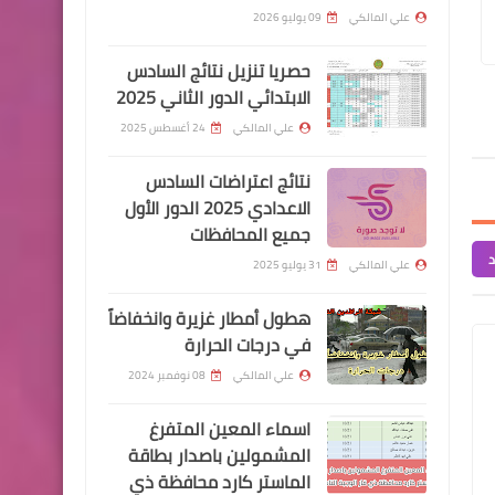
كركوك
مباشرة عقود الرعاية بصفة رجل امن
اسماء الفائزين بالعقو
علي المالكي
09 يوليو 2026
الوجبة الاولى
بابل
حصريا تنزيل نتائج السادس
الابتدائي الدور الثاني 2025
السلف والقروض
علي المالكي
24 أغسطس 2025
الرافدين: قروض 50 مليون لبناء
قطعة ارض للموظفين
نتائج اعتراضات السادس
والمواطنين وتمنح على شكل
الاعدادي 2025 الدور الأول
جميع المحافظات
دفعتين
د
علي المالكي
31 يوليو 2025
هطول أمطار غزيرة وانخفاضاً
في درجات الحرارة
علي المالكي
08 نوفمبر 2024
اخبار العامة
اسماء المعين المتفرغ
اسعار صرف الدولار اليوم في
المشمولين باصدار بطاقة
الاسواق العراقية
الماستر كارد محافظة ذي