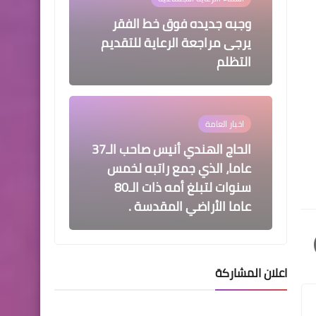
وجبه جديده فوق خط الفقر
يرجى مراجعة الرعاية للتقديم
التظلم
اخبار العامة
الحاج الهندي أنيس صاحب الـ37
عاما، الذي جمع راتبه لخمس
سنوات لتبلغ أمه ذات الـ80
عاما الأراضي المقدسة .
اعلان المشاركة
اسماء االرعاية الاجتماعية
قوائم اسماء المرفوضين