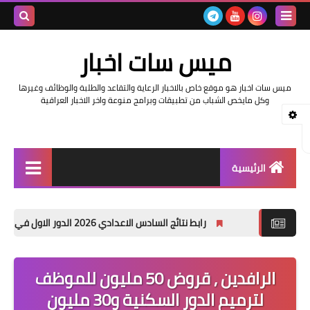
بحث هذه
ميس سات اخبار
المدونة
ميس سات اخبار هو موقع خاص بالاخبار الرعاية والتقاعد والطلبة والوظائف وغيرها
الإلكتروني
وكل مايخص الشباب من تطبيقات وبرامج منوعة واخر الاخبار العراقية
الرئيسية
السلف والرواتب
رابط نتائج السادس الاعدادي 2026 الدور الاول في العراق | موقع نتائجنا
اخبار وزارة التربية والتعليم
اخبار العراق والعالم
الرافدين , قروض 50 مليون للموظف
لترميم الدور السكنية و30 مليون
اخبار وزارة العمل وهيئة