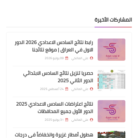
اخبار المصارف
المشاركات الأخيرة
تعريف الحالات التي تظهر في تطبيق
خدمات كي عند التقديم على السلفة
رابط نتائج السادس الاعدادي 2026 الدور
الكترونيا
الاول في العراق | موقع نتائجنا
علي المالكي
09 يوليو 2026
حصريا تنزيل نتائج السادس الابتدائي
الدور الثاني 2025
علي المالكي
24 أغسطس 2025
نتائج اعتراضات السادس الاعدادي 2025
الدور الأول جميع المحافظات
علي المالكي
31 يوليو 2025
اسماء االرعاية الاجتماعية
موعد اطلاق اسماء الوجبة الثالثة من
هطول أمطار غزيرة وانخفاضاً في درجات