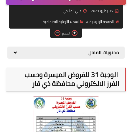
التقاعد
05 يوليو 2021
علي المالكي
قسم التطبيقات
الصفحة الرئيسية
اسماء االرعاية الاجتماعية
قطع الاراضي
الحجم
الربح من الانترنت
محتويات المقال
الوجبة 31 للقروض الميسرة وحسب
الفرز الالكتروني محافظة ذي قار