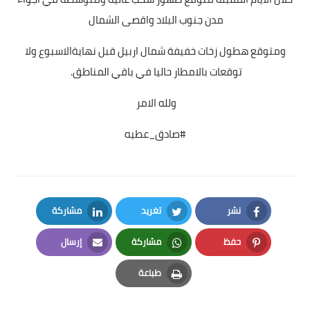
مدن جنوب البلاد واقصى الشمال
ومتوقع هطول زخات خفيفة شمال اربيل قبل نهايةالاسبوع ولا
توقعات بالامطار حاليا في باقي المناطق.
ولله الامر
#صادق_عطيه
نشر
تغريد
مشاركة
LinkedIn
Twitter
Facebook
حفظ
مشاركة
إرسال
Email
Whatsapp
Pinterest
طباعة
Print