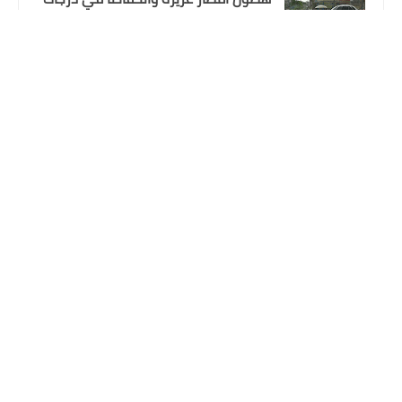
الحرارة
البنك المركزي يقرر تعديل سعر صرف
الدولار
علي المالكي
08 نوفمبر 2024
اسماء المعين المتفرغ المشمولين
باصدار بطاقة الماستر كارد محافظة ذي
قار الوجبة التاسعة
علي المالكي
12 أكتوبر 2024
المتابعون
وزارة الصحة
الموقف الوبائي اليوم السبت