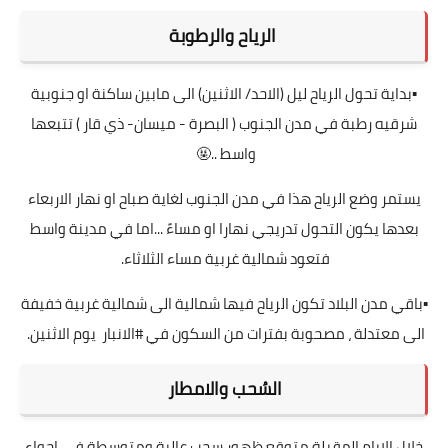
الرياح والرطوبة
▪بداية تحول الرياح ليل (الاحد/ الاثنين) الى مابين ساكنة او جنوبية
شرقيه رطبة في مدن الجنوب ( البصرة - ميسان- ذي قار ) تتبعها
واسط ..🤬
يستمر وضع الرياح هذا في مدن الجنوب لغاية صباح او نهار الاربعاء
بعدها يكون التحول تدريجي نهارا او مساءً ...اما في مدينة واسط
فتعود شمالية غربية مساء الثلاثاء.
▪باقي مدن البلاد تكون الرياح فيها شمالية الى شمالية غربية خفيفة
الى معتدلة ، مصحوبة بفترات من السكون في #الانبار يوم الاثنين.
السُحب والامطار
خلال الايام المقبلة متوقع ظهور سحب عالية ومتوسطة في اجواء