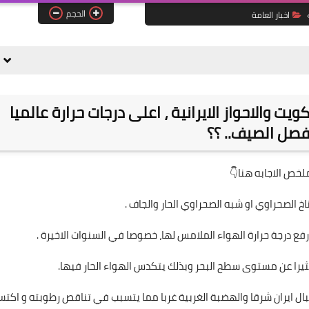
الحجم
اخبار العامة
علي المالكي
06 أبريل 2021
 والاحواز الايرانية ، اعلى درجات حرارة عالميا
فصل الصيف.. ؟؟
لخص الاجابه هنا👇
علي المالكي
05 أبريل 2021
ن جبال ايران شرقا والهضبة الغربية غربا مما يتسبب في تناقص رطوبته و اكت