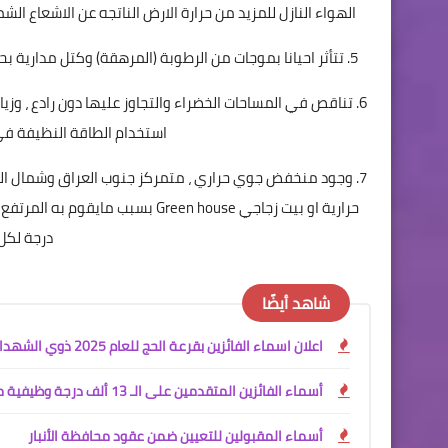
الهواء النازل للمزيد من حرارة الارض الناتجه عن الاشعاع الش
5. تتأثر احيانا بموجات من الرطوبة (المرهقة) وكتل مدارية بحرية عند تحول الرياح جنوبية شرقية محملة بالرطوبة من مياة الخليج العربي.
6. تناقص في المساحات الخضراء والتجاوز عليها دون رادع ، وز
استخدام الطاقة النظيفة في ت
7. وجود منخفض جوي حراري ، متمركز جنوب العراق وشمال ال
درجة لكل 1كم نزول للهواء الج
شاهد أيضًا
اعلان اسماء الفائزين بقرعة الحج للعام 2025 ذوي الشهداء
أسماء الفائزين المتقدمين على الـ 13 ألف درجة وظيفية محافظة البصرة
أسماء المقبولين للتعيين ضمن عقود محافظة الأنبار