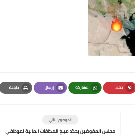
علي المالكي
08 أبريل 2021
حفظ
مشاركة
إرسال
طباعة
Print
Email
Whatsapp
Pinterest
علي المالكي
08 أبريل 2021
الموضوع التالي
مجلس المفوضين يحدّد مبلغ المكافآت المالية لموظفي