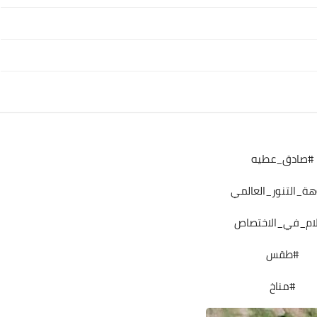
04 أبريل 2021
علي المالكي
#صادق_عطيه
08 أبريل 2021
ة_التنور_العالمي
ام_في_الاختصاص
#طقس
#مناخ
علي المالكي
08 أبريل 2021