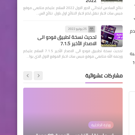
2022
نتائج السادس ابتدائي الدور الاول 2022 السلام عليكم متابعي موقع
ميس سات اخبار ننقل لكم اخبار النتائج اول باول نتائج الس…
25 يوليو 2022
دم
اخبار العامة
تحديث نسخة تطبيق فودو الى
اسعار صرف الدولار اليوم في
الاصدار الأخير 7.1.5
بورصة الكفاح
تحديث نسخة تطبيق فودو الى الاصدار الأخير 7.1.5 السلام عليكم
به
ورحمه الله متابعي موقع ميس سات اخبار الموقع الاول الذي يوا…
ع الجوي من كبس الهواء الصاعد من المنخفض وسخونته اديباتيكيا بمقدار 10
مشاركات عشوائية
هيئة التقاعد الوطنية
لمن ظهرت بطاقتهم ( كي كارد
) مرفوضة و البطاقة غير فعالة
للمتقاعدين
اخبار العامة
الرواتب
وزارة الداخلية
وزارة الداخلية
مركز تحميل النتائج
مركز تحميل النتائج
السؤال الأبرز الآن بعد الأخبار