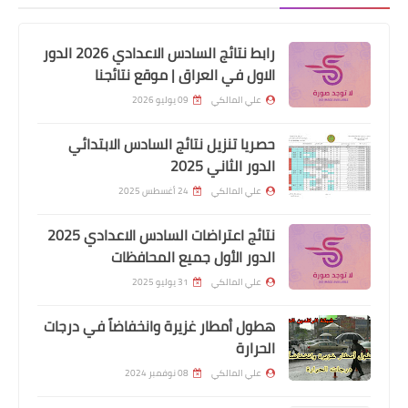
بخصوص البطاقة الائتمانية ( بطاقة
التقسيط ) وشنو الفائدة من البطاقة
رابط نتائج السادس الاعدادي 2026 الدور
وايضا عمولات البطاقة ف راح اوضلحكم
الاول في العراق | موقع نتائجنا
بالتفصيل كل الاشياء بالبطاقة
علي المالكي
09 يوليو 2026
حصريا تنزيل نتائج السادس الابتدائي
الدور الثاني 2025
علي المالكي
24 أغسطس 2025
نتائج اعتراضات السادس الاعدادي 2025
الدور الأول جميع المحافظات
علي المالكي
31 يوليو 2025
اسماء االرعاية الاجتماعية
هطول أمطار غزيرة وانخفاضاً في درجات
وزير العمل يتفقَّـد مركز تكنولوجيا
الحرارة
المعلومات ويشدد على الإسراع في كشف
المتجاوزين على شبكة الحماية الاجتماعية
علي المالكي
08 نوفمبر 2024