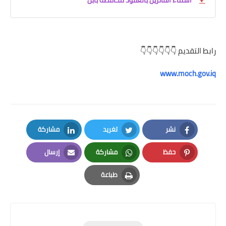
رابط التقديم 👇👇👇👇👇👇
www.moch.gov.iq
نشر
تغريد
مشاركة
LinkedIn
Twitter
Facebook
حفظ
مشاركة
إرسال
Email
Whatsapp
Pinterest
طباعة
Print