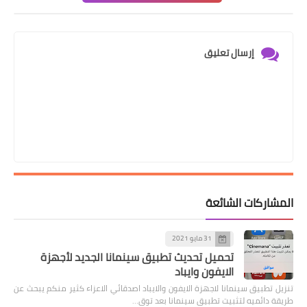
إرسال تعليق
المشاركات الشائعة
31 مايو 2021
تحميل تحديث تطبيق سينمانا الجديد لأجهزة
الايفون وايباد
تنزيل تطبيق سينمانا لاجهزة الايفون والايباد اصدقائي الاعزاء كثير منكم يبحث عن
طريقة دائميه لتثبيت تطبيق سينمانا بعد توق…