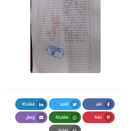
نشر
تغريد
مشاركة
LinkedIn
Twitter
Facebook
حفظ
مشاركة
إرسال
Email
Whatsapp
Pinterest
طباعة