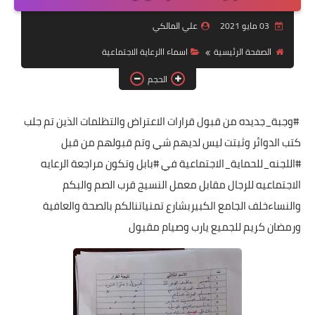
التقاعد
03 مايو 2021
علي المالكي
قسم التطبيقات
الصفحة الرئيسية
اسماء االرعاية الاجتماعية
قطع الاراضي
الحجم
الربح من الانترنت
#وجبة_جديده من قبول قرارات الاعتراض والتظلمات الذين تم جلب
كتب الدوائر وثبتت ليس لديهم شي وتم قبولهم من قبل
#اللجنه_للحماية_الاجتماعية في #بابل وتكون مراجعة الرعايه
الاجتماعيه للرجال مقابل معمل النسيج قرب الصم والبكم
والنساءخلف الجامع الكبيربشارع تمنياتنالكم بالصحة والعافية
ورمضان كريم للجميع يارب وصيام مقبول