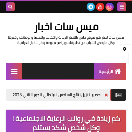
بحث هذه
ميس سات اخبار
المدونة
ميس سات اخبار هو موقع خاص بالاخبار الرعاية والتقاعد والطلبة والوظائف وغيرها
الإلكتروني
وكل مايخص الشباب من تطبيقات وبرامج منوعة واخر الاخبار العراقية
الرئيسية
السلف والرواتب
حصريا تنزيل نتائج السادس الابتدائي الدور الثاني 2025
نتائج اعتراضات السادس
اخبار وزارة التربية والتعليم
اخبار العراق والعالم
كم زيادة في رواتب الرعاية الاجتماعية !
وكل شخص شكد يستلم
اخبار وزارة العمل وهيئة