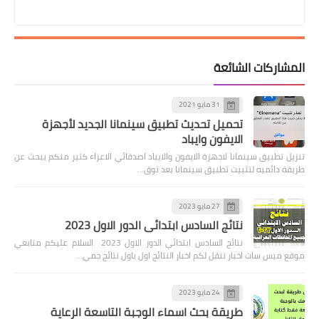
المشاركات الشائعة
31 مايو 2021
تحميل تحديث تطبيق سينمانا الجديد لأجهزة
الايفون وايباد
تنزيل تطبيق سينمانا لاجهزة الايفون والايباد اصدقائي الاعزاء كثير منكم يبحث عن
طريقة دائميه لتثبيت تطبيق سينمانا بعد توق…
27 مايو 2023
نتائج السادس ابتدائي الدور الاول 2023
نتائج السادس ابتدائي الدور الاول 2023 السلام عليكم متابعي
موقع ميس سات اخبار ننقل لكم اخبار النتائج اول باول نتائج جمي…
24 مايو 2023
طريقة بحث اسماء الوجبة التاسعة الرعاية