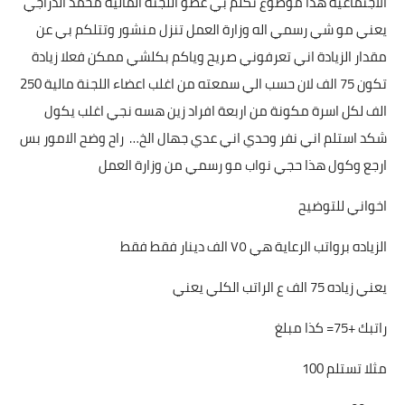
الاجتماعية هذا موضوع تكلم بي عضو اللجنة المالية محمد الدراجي
يعني مو شي رسمي اله وزارة العمل تنزل منشور وتتلكم بي عن
مقدار الزيادة اني تعرفوني صريح وياكم بكلشي ممكن فعلا زيادة
تكون 75 الف لان حسب الي سمعته من اغلب اعضاء اللجنة مالية 250
الف لكل اسرة مكونة من اربعة افراد زين هسه نجي اغلب يكول
شكد استلم اني نفر وحدي اني عدي جهال الخ… راح وضح الامور بس
ارجع وكول هذا حجي نواب مو رسمي من وزارة العمل
اخواني للتوضيح
الزياده برواتب الرعاية هي ٧٥ الف دينار فقط فقط
يعني زياده 75 الف ع الراتب الكلي يعني
راتبك +75= كذا مبلغ
مثلا تستلم 100