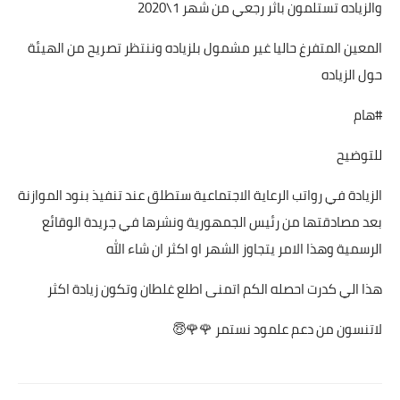
والزياده تستلمون باثر رجعي من شهر 1\2020
المعين المتفرغ حاليا غير مشمول بلزياده وننتظر تصريح من الهيئة
حول الزياده
#هام
للتوضيح
الزيادة في رواتب الرعاية الاجتماعية ستطلق عند تنفيذ بنود الموازنة
بعد مصادقتها من رئيس الجمهورية ونشرها في جريدة الوقائع
الرسمية وهذا الامر يتجاوز الشهر او اكثر ان شاء الله
هذا الي كدرت احصله الكم اتمنى اطلع غلطان وتكون زيادة اكثر
لاتنسون من دعم علمود نستمر 🌹🌹😇