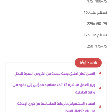
100+75=175
تستلم مثلا 150
150+75=225
تستلم مثلا 175
175+75=250
شاهد أيضًا
العمل تعلن اطلاق وجبة جديدة من القروض المدرة للدخل
وزير العمل مباشرة 12 ألف مستفيد محوّلين إلى عقود في
وزارة الداخلية
اسماء المشمولين بالرعاية الاجتماعية من ذوي الإعاقة
والايتام وأطفال السكر