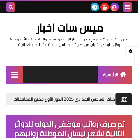
بحث هذه
ميس سات اخبار
المدونة
ميس سات اخبار هو موقع خاص بالاخبار الرعاية والتقاعد والطلبة والوظائف وغيرها
الإلكتروني
وكل مايخص الشباب من تطبيقات وبرامج منوعة واخر الاخبار العراقية
الرئيسية
السلف والرواتب
دادي 2025 الدور الأول جميع المحافظات
هطول أمطار غز
اخبار وزارة التربية والتعليم
اخبار العراق والعالم
تم صرف رواتب موظفي الدوله للدوائر
التالية لشهر نيسان الموطنة رواتبهم
اخبار وزارة العمل وهيئة