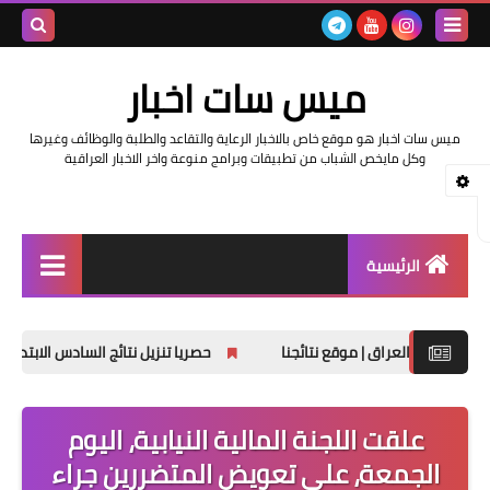
بحث هذه
ميس سات اخبار
المدونة
ميس سات اخبار هو موقع خاص بالاخبار الرعاية والتقاعد والطلبة والوظائف وغيرها
الإلكتروني
وكل مايخص الشباب من تطبيقات وبرامج منوعة واخر الاخبار العراقية
الرئيسية
السلف والرواتب
حصريا تنزيل نتائج السادس الابتدائي الدور الثاني 2025
اخبار وزارة التربية والتعليم
اخبار العراق والعالم
علقت اللجنة المالية النيابية، اليوم
الجمعة، على تعويض المتضررين جراء
اخبار وزارة العمل وهيئة