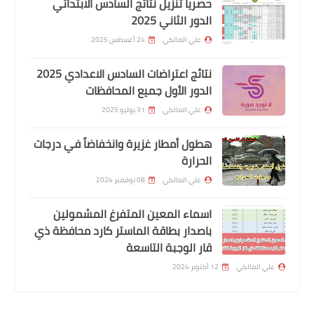
حصريا تنزيل نتائج السادس الابتدائي
الدور الثاني 2025
علي المالكي
24 أغسطس 2025
نتائج اعتراضات السادس الاعدادي 2025
الدور الأول جميع المحافظات
علي المالكي
31 يوليو 2025
اخبار وزارة التعليم
هطول أمطار غزيرة وانخفاضاً في درجات
الحرارة
التعليم تطلق استمارة التقديم الى
القبول المركزي للسنة الدراسية
علي المالكي
08 نوفمبر 2024
2023/2022
اسماء المعين المتفرغ المشمولين
باصدار بطاقة الماستر كارد محافظة ذي
قار الوجبة التاسعة
علي المالكي
12 أكتوبر 2024