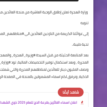
وزارة الهجرة تعلن إطلاق الوجبة العاشرة من منحة العائدين من
تنويه
إلى عوائلنا الكريمة من النازحين العائدين الى #مناطقهم_المحر
تحية طيبة..
بعد المتابعة الحثيثة من قبل السيدة #وزيرة_الهجرة_والمه
المحررة ، وبعد استكمال توفير التخصيصات المالية، تود #وزار
الذكية، ونرفق لكم اسماء المشمولين بالمنحة في الصفحة الرس
شاهد أيضًا
اعلان اسماء الفائزين بقرعة الحج للعام 2025 ذوي الشهداء