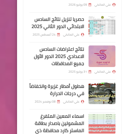
الاجتماعية
علي المالكي
09 يوليو 2026
حصريا تنزيل نتائج السادس
الابتدائي الدور الثاني 2025
علي المالكي
24 أغسطس 2025
اسماء االرعاية الاجتماعية
نتائج اعتراضات السادس
خبر مفرح وزارة العمل تطلق
الاعدادي 2025 الدور الأول
جميع المحافظات
رواتب المتوقفة سبب سيارة
علي المالكي
31 يوليو 2025
هطول أمطار غزيرة وانخفاضاً
في درجات الحرارة
ايفون
علي المالكي
08 نوفمبر 2024
لايمكن تثبيت هذا التطبيق
اسماء المعين المتفرغ
لتعذر التحقق من تكاملة
المشمولين باصدار بطاقة
تحميل فودو
الماستر كارد محافظة ذي