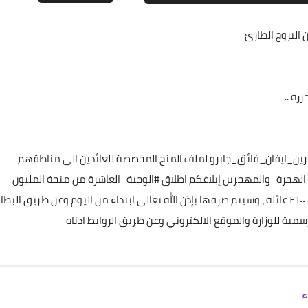
 النزوح الطارئ
علي المالكي
05 أغسطس 2022
رة ..
جرين_ايفان_فائق_جابرو لملف المنح المخصصة للعائدين الى مناطقهم
ة_الهجرة_والمهجرين إبلاغكم اطلاق #الوجبة_العاشرة من منحة المليون
علي المالكي
ونصف المليون دينار للعائدين لمناطقهم المحررة والتي شملت ٢٦٠٠ عائلة ، وسيتم صرفها بإذن الله تعالى ابتداء من اليوم وعن طريق ال
04 أغسطس 2022
مية للوزارة والموقع الالكتروني وعن طريق الروابط ادناه