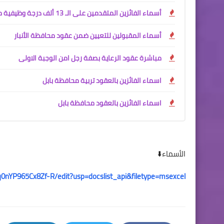
أسماء الفائزين المتقدمين على الـ 13 ألف درجة وظيفية محافظة البصرة
أسماء المقبولين للتعيين ضمن عقود محافظة الأنبار
مباشرة عقود الرعاية بصفة رجل امن الوجبة الاولى
اسماء الفائزين بالعقود تربية محافظة بابل
اسماء الفائزين بالعقود محافظة بابل
الأسماء⬇️
6q0nYP965Cx8Zf-R/edit?usp=docslist_api&filetype=msexcel